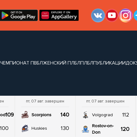
6
ЧЕМПИОНАТ ПВБЛ
ЖЕНСКИЙ ПЛБЛ
ПЛБЛ
ПУБЛИКАЦИИ
ДОК
шен
пт, 07 авг. завершен
пт, 07 авг. завершен
109
140
112
rod
Scorpions
Volgograd
Rostov-on-
100
130
120
Huskies
Don